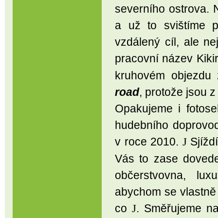
severního ostrova.
a už to svištíme 
vzdálený cíl, ale ne
pracovní název Kikir
kruhovém objezdu z
road
, protože jsou z
Opakujeme i fotosek
hudebního doprovodu
v roce 2010.
Sjíždí
J
Vás to zase dovede
občerstvovna, lux
abychom se vlastně 
co
. Směřujeme n
J