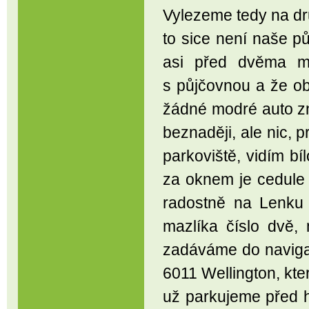
Vylezeme tedy na dru
to sice není naše pů
asi před dvěma mě
s půjčovnou a že ob
žádné modré auto z
beznaději, ale nic, 
parkoviště, vidím bí
za oknem je cedule 
radostně na Lenku 
mazlíka číslo dvě,
zadáváme do navig
6011 Wellington, kt
už parkujeme před h