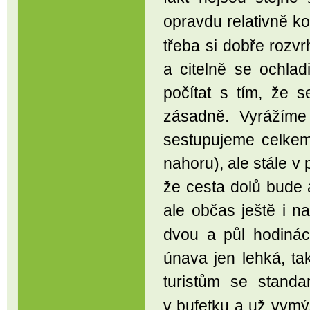
opravdu relativně k
třeba si dobře rozvr
a citelně se ochlad
počítat s tím, že 
zásadně. Vyrážíme
sestupujeme celkem
nahoru), ale stále v
že cesta dolů bude a
ale občas ještě i 
dvou a půl hodiná
únava jen lehká, ta
turistům se stand
v bufetku a už vymý