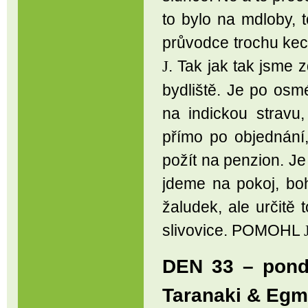
to bylo na mdloby, 
průvodce trochu kecá
. Tak jak tak jsme
J
bydliště. Je po osm
na indickou stravu
přímo po objednání
požít na penzion. Je
jdeme na pokoj, boh
žaludek, ale určitě
slivovice. POMOHL
DEN 33 – pond
Taranaki & Egm