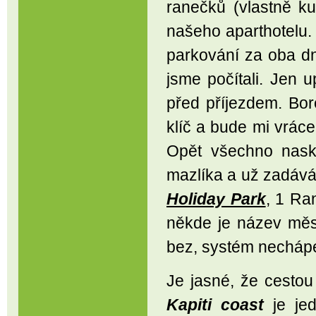
ranečků (vlastně ku
našeho aparthotelu. 
parkování za oba dn
jsme počítali. Jen u
před příjezdem. Bor
klíč a bude mi vráce
Opět všechno naskl
mazlíka a už zadává
Holiday Park
, 1 Ra
někde je název mě
bez, systém nechápe
Je jasné, že cestou
Kapiti coast
je jed