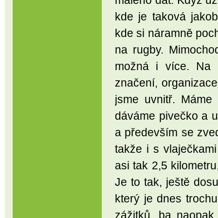
malého dát. Když už
kde je taková jako
kde si náramně poch
na rugby. Mimocho
možná i více. Na 
značení, organizace
jsme uvnitř. Máme 
dáváme pivečko a u
a především se zvedá
takže i s vlaječkam
asi tak 2,5 kilometr
Je to tak, ještě dos
který je dnes troch
zážitků, ba naopak.