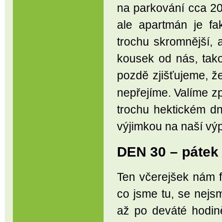
na parkování cca 20
ale apartmán je fa
trochu skromnější, 
kousek od nás, tak
pozdě zjišťujeme, ž
nepřejíme. Valíme z
trochu hektickém dn
výjimkou na naší vý
DEN 30 – pátek
Ten včerejšek nám f
co jsme tu, se nejs
až po deváté hodin