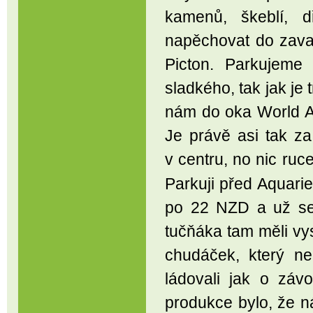
kamenů, škeblí, d
napěchovat do zava
Picton. Parkujeme
sladkého, tak jak je
nám do oka World A
Je právě asi tak za
v centru, no nic ruc
Parkuji před Aquarie
po 22 NZD a už se 
tučňáka tam měli vy
chudáček, který ne
ládovali jak o záv
produkce bylo, že n