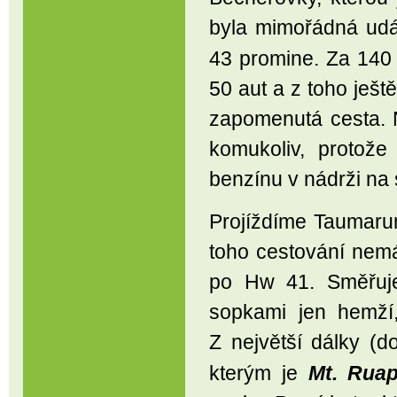
byla mimořádná ud
43 promine. Za 140 
50 aut a z toho ješt
zapomenutá cesta. 
komukoliv, protože
benzínu v nádrži na 
Projíždíme Taumaru
toho cestování nemá
po Hw 41. Směřu
sopkami jen hemží
Z největší dálky 
kterým je
Mt. Rua