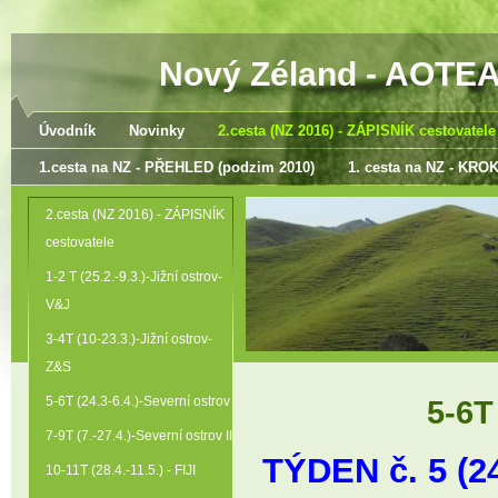
Nový Zéland - AOTEA
Úvodník
Novinky
2.cesta (NZ 2016) - ZÁPISNÍK cestovatele
1.cesta na NZ - PŘEHLED (podzim 2010)
1. cesta na NZ - KR
2.cesta (NZ 2016) - ZÁPISNÍK
cestovatele
1-2 T (25.2.-9.3.)-Jižní ostrov-
V&J
3-4T (10-23.3.)-Jižní ostrov-
Z&S
5-6T (24.3-6.4.)-Severní ostrov
5-6T
7-9T (7.-27.4.)-Severní ostrov II
TÝDEN č. 5 (24
10-11T (28.4.-11.5.) - FIJI