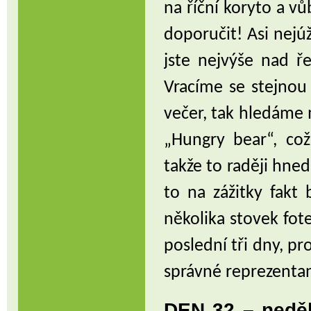
na říční koryto a vů
doporučit! Asi nejú
jste nejvýše nad ř
Vracíme se stejnou
večer, tak hledáme 
„Hungry bear“, což
takže to raději hne
to na zážitky fakt
několika stovek fot
poslední tři dny, pr
správné reprezentan
DEN 32 – neděl