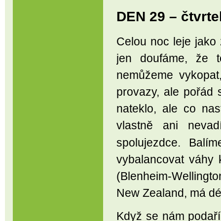
DEN 29 – čtvrte
Celou noc leje jako 
jen doufáme, že t
nemůžeme vykopat, 
provazy, ale pořád
nateklo, ale co na
vlastně ani nevad
spolujezdce. Balí
vybalancovat váhy k
(Blenheim-Wellington
New Zealand, má dél
Když se nám podaří 