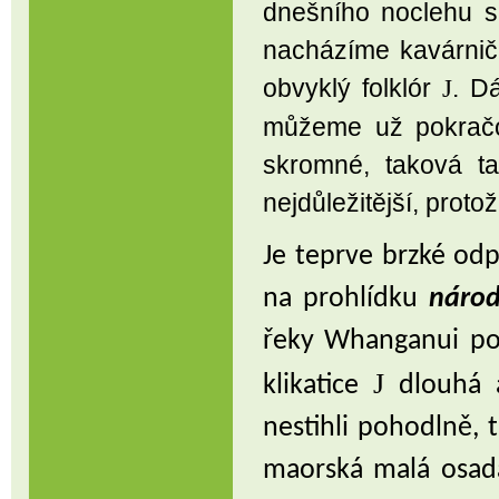
dnešního noclehu s
nacházíme kavárničk
obvyklý folklór
. D
J
můžeme už pokračo
skromné, taková ta
nejdůležitější, prot
Je teprve brzké odp
na prohlídku
náro
řeky Whanganui po 
J
klikatice
dlouhá 
nestihli pohodlně, 
maorská malá osada