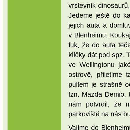
vrstevník dinosaurů
Jedeme ještě do ka
jejich auta a domlu
v Blenheimu. Koukají
fuk, že do auta teč
klíčky dát pod spz.
ve Wellingtonu ja
ostrově, přiletíme 
pultem je strašně 
tzn. Mazda Demio, t
nám potvrdil, že 
parkoviště na nás bu
Valíme do Blenheimu 