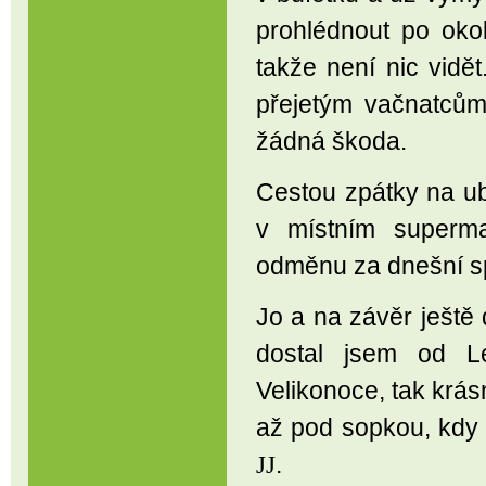
prohlédnout po okol
takže není nic vidě
přejetým vačnatcům
žádná škoda.
Cestou zpátky na u
v místním superma
odměnu za dnešní sp
Jo a na závěr ještě 
dostal jsem od Le
Velikonoce, tak krás
až pod sopkou, kdy 
.
JJ