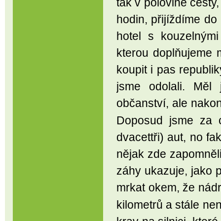
tak v polovině cesty
hodin, přijíždíme d
hotel s kouzelnými
kterou doplňujeme 
koupit i pas republ
jsme odolali. Měl
občanství, ale nako
Doposud jsme za ce
dvacettři) aut, no f
nějak zde zapomněli
záhy ukazuje, jako 
mrkat okem, že ná
kilometrů a stále ne