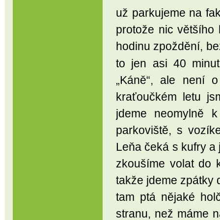
už parkujeme na fakt
protože nic většího
hodinu zpoždění, be
to jen asi 40 minu
„Káně“, ale není 
kraťoučkém letu j
jdeme neomylně k 
parkoviště, s vozí
Leňa čeká s kufry a j
zkoušíme volat do k
takže jdeme zpátky 
tam ptá nějaké hol
stranu, než máme n