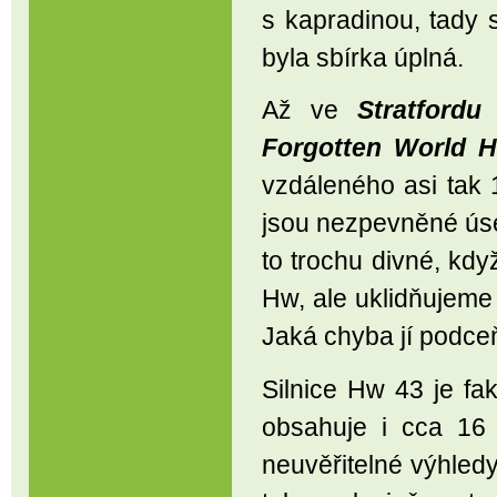
s kapradinou, tady
byla sbírka úplná.
Až ve
Stratfordu
Forgotten World 
vzdáleného asi tak 
jsou nezpevněné ús
to trochu divné, kd
Hw, ale uklidňujeme
Jaká chyba jí podce
Silnice Hw 43 je fak
obsahuje i cca 16 
neuvěřitelné výhledy