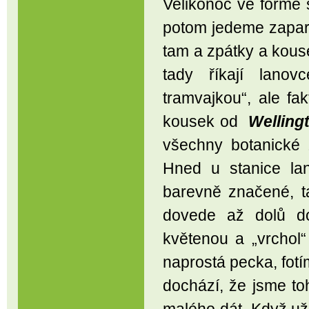
Velikonoc ve formě 
potom jedeme zapark
tam a zpátky a kous
tady říkají lanov
tramvajkou“, ale f
kousek od
Welling
všechny botanické
Hned u stanice lan
barevně značené, t
dovede až dolů d
květenou a „vrchol
naprostá pecka, fotí
dochází, že jsme to