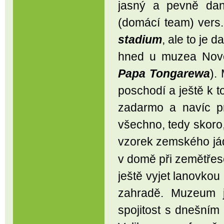
jasný a pevně dan
(domácí team) vers
stadium
, ale to je 
hned u muzea Nov
Papa Tongarewa
).
poschodí a ještě k t
zadarmo a navíc pr
všechno, tedy skoro,
vzorek zemského j
v domě při zemětře
ještě vyjet lanovkou
zahradě. Muzeum j
spojitost s dnešním 