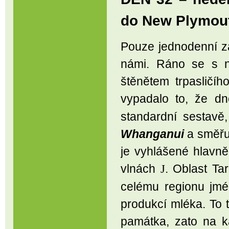
do New Plymout
Pouze jednodenní z
námi. Ráno se s n
štěnětem trpasličíh
vypadalo to, že d
standardní sestav
Whanganui
a směřu
je vyhlášené hlavně
vlnách
. Oblast Ta
J
celému regionu jm
produkcí mléka. To 
památka, zato na k