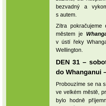
bezvadný a vykomp
s autem.
Zítra pokračujeme
městem je
Whanga
v ústí řeky Whanga
Wellington.
DEN 31 – sobot
do Whanganui –
Probouzíme se na se
ve velkém městě, pr
bylo hodně příjem