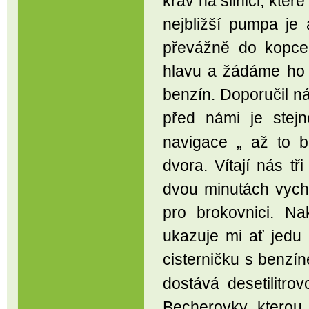
krav na silnici, kte
nejbližší pumpa je 
převážně do kopce
hlavu a žádáme ho 
benzín. Doporučil ná
před námi je stej
navigace „ až to 
dvora. Vítají nás t
dvou minutách vych
pro brokovnici. N
ukazuje mi ať jedu
cisterničku s benzín
dostává desetilitr
Becherovky, kterou 