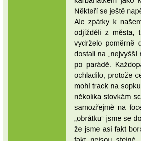
karbanátkem jako k
Někteří se ještě nap
Ale zpátky k našem
odjížděli z města, 
vydrželo poměrně 
dostali na „nejvyšší
po parádě. Každop
ochladilo, protože 
mohl track na sopku
několika stovkám s
samozřejmě na foc
„obrátku“ jsme se dos
že jsme asi fakt bor
fakt nejsou stejné