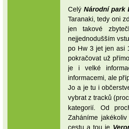
Celý
Národní park
Taranaki, tedy oni z
jen takové zbyteč
nejjednodušším vstu
po Hw 3 jet jen asi
pokračovat už přím
je i velké inform
informacemi, ale př
Jo a je tu i občerst
vybrat z tracků (pr
kategorií. Od pro
Zaháníme jakékoliv
cestu a tou je
Vero