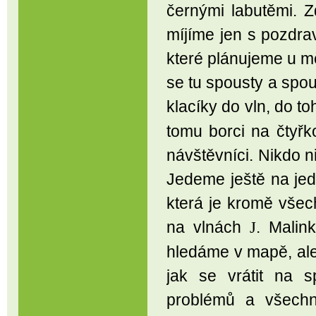
černými labutěmi. Z
míjíme jen s pozdra
které plánujeme u 
se tu spousty a spou
klacíky do vln, do t
tomu borci na čtyřk
návštěvníci. Nikdo 
Jedeme ještě na jed
která je kromě všec
na vlnách
. Malin
J
hledáme v mapě, ale
jak se vrátit na 
problémů a všechn