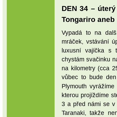
DEN 34 – úterý
Tongariro aneb
Vypadá to na dalš
mráček, vstávání ú
luxusní vajíčka s 
chystám svačinku na
na kilometry (cca 2
vůbec to bude den 
Plymouth vyrážíme
kterou projíždíme s
3 a před námi se v 
Taranaki, takže nen