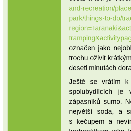
and-recreation/place
park/things-to-do/tr
region=Taranaki&act
tramping&activitypa
označen jako nejobl
trochu oživit krátk
deseti minutách dora
Ještě se vrátím k
spolubydlících je
zápasníků sumo. N
největší soda, a s
s kečupem a nevím