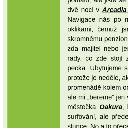
pomalu, ale jistě s
dvě noci v
Arcadia
Navigace nás po 
oklikami, čemuž j
skromnému penzionku
zda majitel nebo j
rady, co zde stojí
pecka. Ubytujeme s
protože je neděle, a
promenádě kolem oc
ale mi „bereme“ jen
městečka
Oakura
,
surfování, ale pře
slunce. No a to přec