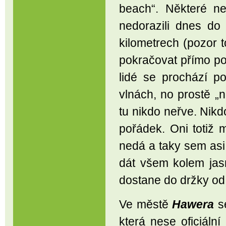
beach“. Některé n
nedorazili dnes do
kilometrech (pozor t
pokračovat přímo po 
lidé se prochází po
vlnách, no prostě „n
tu nikdo neřve. Nik
pořádek. Oni totiž m
nedá a taky sem asi 
dát všem kolem jas
dostane do držky od
Ve městě
Hawera
se
která nese oficiáln