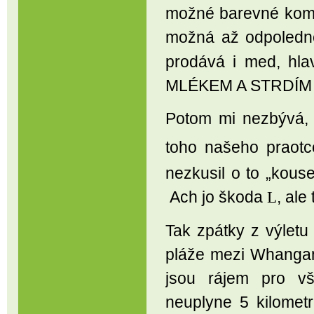
možné barevné kombi
možná až odpoledn
prodává i med, hl
MLÉKEM A STRDÍM
Potom mi nezbývá, 
toho našeho praot
nezkusil o to „kouse
Ach jo škoda
, ale
L
Tak zpátky z výletu 
pláže mezi Whangan
jsou rájem pro vš
neuplyne 5 kilome