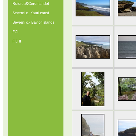
Rotorua&Coromandel
Severní o.-Kauri coast
Severní o.- Bay of Islands
FIJI
FIJI II