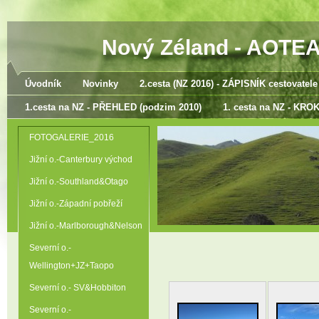
Nový Zéland - AOTEA
Úvodník
Novinky
2.cesta (NZ 2016) - ZÁPISNÍK cestovatele
1.cesta na NZ - PŘEHLED (podzim 2010)
1. cesta na NZ - KR
FOTOGALERIE_2016
Jižní o.-Canterbury východ
Jižní o.-Southland&Otago
Jižní o.-Západní pobřeží
Jižní o.-Marlborough&Nelson
Severní o.-
Wellington+JZ+Taopo
Severní o.- SV&Hobbiton
Severní o.-